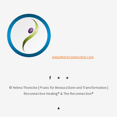
www.thereconnection.com
facebok
HP
Mail
© Helma Thonicke | Praxis für BewusstSein und Transformation |
Reconnective Healing® & The Reconnection®