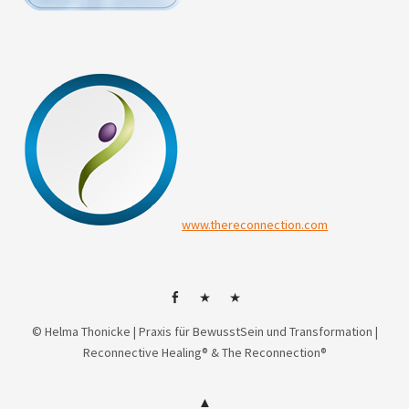
www.thereconnection.com
facebok
HP
Mail
© Helma Thonicke | Praxis für BewusstSein und Transformation |
Reconnective Healing® & The Reconnection®